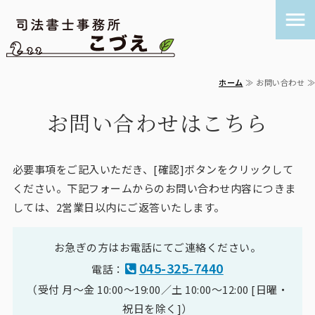
司法書士事務所
ホーム
≫ お問い合わせ ≫
ホーム
お問い合わせはこちら
債務整理
遺言・相続
必要事項をご記入いただき、[確認]ボタンをクリックして
ください。下記フォームからのお問い合わせ内容につきま
登記手続き
しては、2営業日以内にご返答いたします。
お問い合わせ
お急ぎの方はお電話にてご連絡ください。
045-325-7440
電話：
（受付 月〜金 10:00〜19:00／土 10:00〜12:00 [日曜・
祝日を除く]）